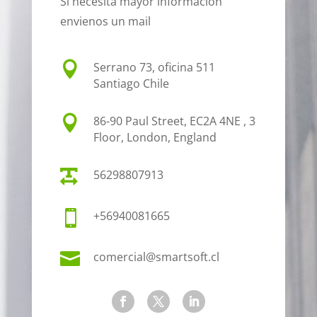
Si necesita mayor información
envienos un mail

Serrano 73, oficina 511
Santiago Chile

86-90 Paul Street, EC2A 4NE , 3
Floor, London, England

56298807913

+56940081665

comercial@smartsoft.cl