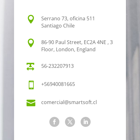

Serrano 73, oficina 511
Santiago Chile

86-90 Paul Street, EC2A 4NE , 3
Floor, London, England

56-232207913

+56940081665

comercial@smartsoft.cl