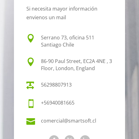
Si necesita mayor información
envienos un mail

Serrano 73, oficina 511
Santiago Chile

86-90 Paul Street, EC2A 4NE , 3
Floor, London, England

56298807913

+56940081665

comercial@smartsoft.cl