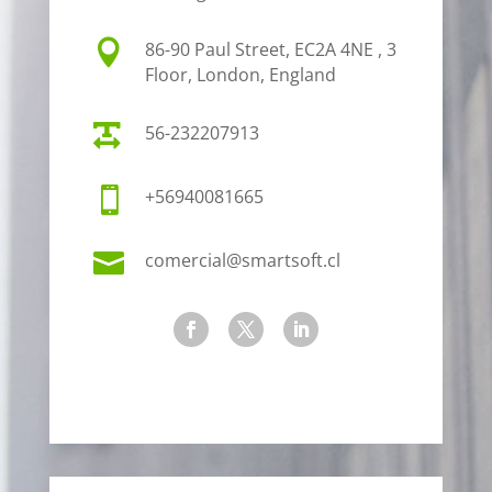

86-90 Paul Street, EC2A 4NE , 3
Floor, London, England

56-232207913

+56940081665

comercial@smartsoft.cl